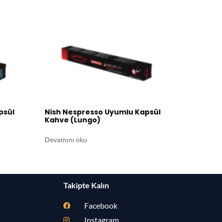
psül
Nish Nespresso Uyumlu Kapsül
Kahve (Lungo)​
Devamını oku
Takipte Kalın
Facebook
Instagram