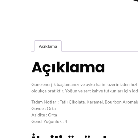
Açıklama
Açıklama
Güne enerjik başlamanızı ve uyku halini üzerinizden hızl
oldukça pratiktir. Yoğun ve sert kahve tutkunları için iddi
Tadım Notları: Tatlı Çikolata, Karamel, Bourbon Aromal
Gövde : Orta
Asidite : Orta
Genel Yoğunluk : 4