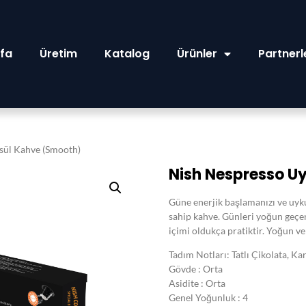
fa
Üretim
Katalog
Ürünler
Partnerl
ül Kahve (Smooth)​
Nish Nespresso U
Güne enerjik başlamanızı ve uyku 
sahip kahve. Günleri yoğun geçen
içimi oldukça pratiktir. Yoğun ve 
Tadım Notları: Tatlı Çikolata, 
Gövde : Orta
Asidite : Orta
Genel Yoğunluk : 4