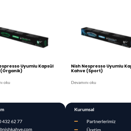
espresso Uyumlu Kapsül
Nish Nespresso Uyumlu Ka
(Organik)​
Kahve (Sport)​
ı oku
Devamını oku
şim
Kurumsal
 432 62 77
Partnerlerimiz
@nishkahve.com
Üretim