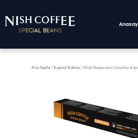
Anasay
Ana Sayfa
/
Kapsül Kahve
/ Nish Nespresso Uyumlu Kaps