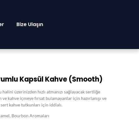
er
Bize Ulaşın
yumlu Kapsül Kahve (Smooth)​
halini üzerinizden hızlı atmanızı sağlayacak sertliğe
 ve kahve içmeye fırsat bulamayanlar için hazırlanışı ve
sert kahve tutkunları için iddialı.
Karamel, Bourbon Aromaları