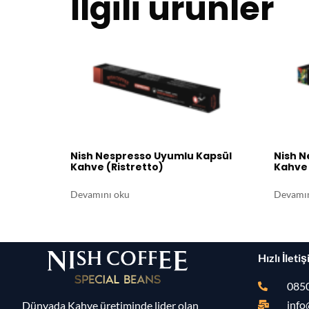
İlgili ürünler
Nish Nespresso Uyumlu Kapsül
Nish N
Kahve (Ristretto)
Kahve 
Devamını oku
Devamın
Hızlı İleti
0850
info
Dünyada Kahve üretiminde lider olan