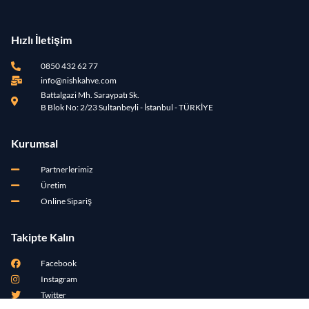
Hızlı İletişim
0850 432 62 77
info@nishkahve.com
Battalgazi Mh. Saraypatı Sk.
B Blok No: 2/23 Sultanbeyli - İstanbul - TÜRKİYE
Kurumsal
Partnerlerimiz
Üretim
Online Sipariş
Takipte Kalın
Facebook
Instagram
Twitter