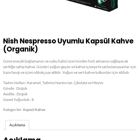
Nish Nespresso Uyumlu Kapsül Kahve
(Organik)​
Güne enerjik başlamanızı ve uyku halini üzerinizden hızlı atmanızı sağlayacak
sertliğe sahip kahve. Günleri yoğun geçen ve kahve içmeye fırsat bulamayanlar için
hazırlanışı ve içimi oldukça pratiktir. Yoğun ve sert kahve tutkunları için iddialı.
Tadım Notları: Karamel, Tatlımsı Narenciye, Çikolata ve Meyve
Gövde : Düşük
Asidite : Düşük
Genel Yoğunluk : 8
Kategoriler:
Kapsül Kahve
Açıklama