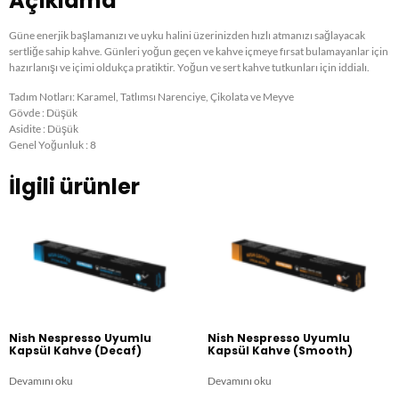
Açıklama
Güne enerjik başlamanızı ve uyku halini üzerinizden hızlı atmanızı sağlayacak
sertliğe sahip kahve. Günleri yoğun geçen ve kahve içmeye fırsat bulamayanlar için
hazırlanışı ve içimi oldukça pratiktir. Yoğun ve sert kahve tutkunları için iddialı.
Tadım Notları: Karamel, Tatlımsı Narenciye, Çikolata ve Meyve
Gövde : Düşük
Asidite : Düşük
Genel Yoğunluk : 8
İlgili ürünler
Nish Nespresso Uyumlu
Nish Nespresso Uyumlu
Kapsül Kahve (Decaf)​
Kapsül Kahve (Smooth)​
Devamını oku
Devamını oku