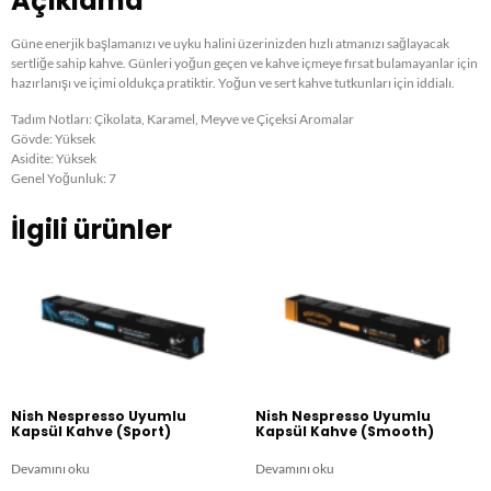
Açıklama
Güne enerjik başlamanızı ve uyku halini üzerinizden hızlı atmanızı sağlayacak
sertliğe sahip kahve. Günleri yoğun geçen ve kahve içmeye fırsat bulamayanlar için
hazırlanışı ve içimi oldukça pratiktir. Yoğun ve sert kahve tutkunları için iddialı.
Tadım Notları: Çikolata, Karamel, Meyve ve Çiçeksi Aromalar
Gövde: Yüksek
Asidite: Yüksek
Genel Yoğunluk: 7
İlgili ürünler
Nish Nespresso Uyumlu
Nish Nespresso Uyumlu
Kapsül Kahve (Sport)​
Kapsül Kahve (Smooth)​
Devamını oku
Devamını oku