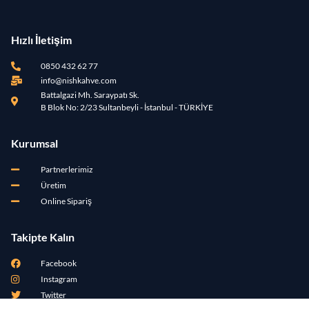
Hızlı İletişim
0850 432 62 77
info@nishkahve.com
Battalgazi Mh. Saraypatı Sk.
B Blok No: 2/23 Sultanbeyli - İstanbul - TÜRKİYE
Kurumsal
Partnerlerimiz
Üretim
Online Sipariş
Takipte Kalın
Facebook
Instagram
Twitter