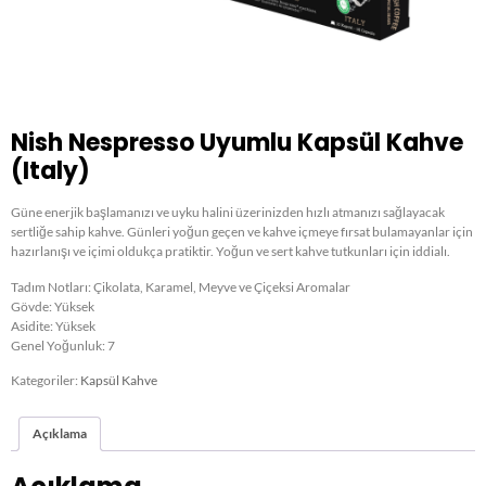
Nish Nespresso Uyumlu Kapsül Kahve
(Italy)​
Güne enerjik başlamanızı ve uyku halini üzerinizden hızlı atmanızı sağlayacak
sertliğe sahip kahve. Günleri yoğun geçen ve kahve içmeye fırsat bulamayanlar için
hazırlanışı ve içimi oldukça pratiktir. Yoğun ve sert kahve tutkunları için iddialı.
Tadım Notları: Çikolata, Karamel, Meyve ve Çiçeksi Aromalar
Gövde: Yüksek
Asidite: Yüksek
Genel Yoğunluk: 7
Kategoriler:
Kapsül Kahve
Açıklama