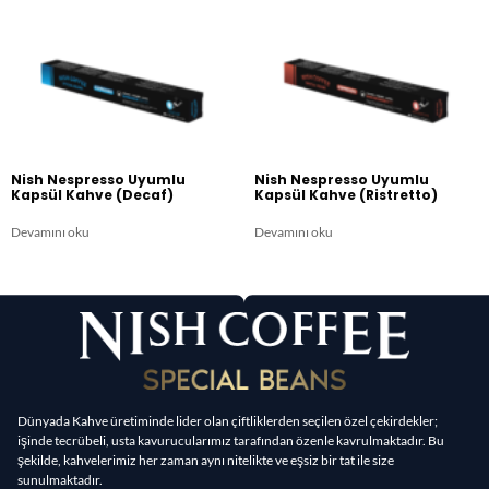
Nish Nespresso Uyumlu
Nish Nespresso Uyumlu
Kapsül Kahve (Decaf)​
Kapsül Kahve (Ristretto)
Devamını oku
Devamını oku
Dünyada Kahve üretiminde lider olan çiftliklerden seçilen özel çekirdekler;
işinde tecrübeli, usta kavurucularımız tarafından özenle kavrulmaktadır. Bu
şekilde, kahvelerimiz her zaman aynı nitelikte ve eşsiz bir tat ile size
sunulmaktadır.