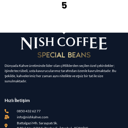
5
Dünyada Kahve üretiminde lider olan çiftliklerden seçilen özel çekirdekler;
işinde tecrübeli, usta kavurucularımız tarafından özenle kavrulmaktadır. Bu
şekilde, kahvelerimiz her zaman aynı nitelikte ve eşsiz bir tat ile size
sunulmaktadır.
Hızlı İletişim
0850 432 62 77
info@nishkahve.com
Battalgazi Mh. Saraypatı Sk.