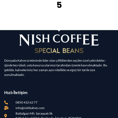
5
Dünyada Kahve üretiminde lider olan çiftliklerden seçilen özel çekirdekler;
işinde tecrübeli, usta kavurucularımız tarafından özenle kavrulmaktadır. Bu
şekilde, kahvelerimiz her zaman aynı nitelikte ve eşsiz bir tat ile size
sunulmaktadır.
Hızlı İletişim
0850 432 62 77
info@nishkahve.com
Battalgazi Mh. Saraypatı Sk.