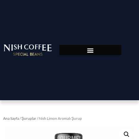
Ana Sayfa
/
Şuruplar
/ Nish Limon Aromalı Şurup