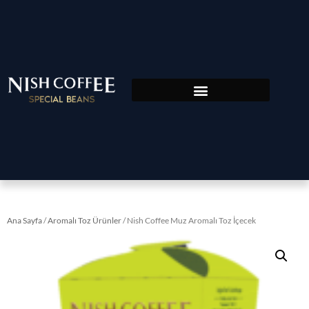
Ana Sayfa
/
Aromalı Toz Ürünler
/ Nish Coffee Muz Aromalı Toz İçecek