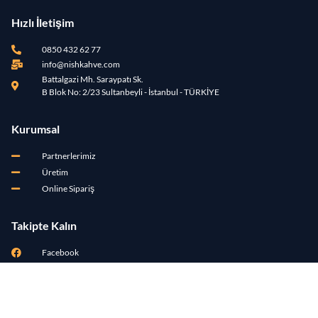
Hızlı İletişim
0850 432 62 77
info@nishkahve.com
Battalgazi Mh. Saraypatı Sk.
B Blok No: 2/23 Sultanbeyli - İstanbul - TÜRKİYE
Kurumsal
Partnerlerimiz
Üretim
Online Sipariş
Takipte Kalın
Facebook
Instagram
Twitter
Blog