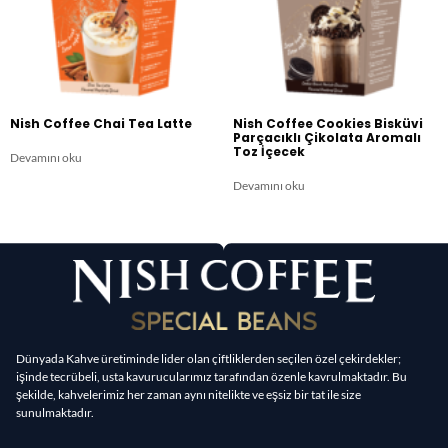
Nish Coffee Chai Tea Latte
Nish Coffee Cookies Bisküvi
Parçacıklı Çikolata Aromalı
Toz İçecek
Devamını oku
Devamını oku
Dünyada Kahve üretiminde lider olan çiftliklerden seçilen özel çekirdekler;
işinde tecrübeli, usta kavurucularımız tarafından özenle kavrulmaktadır. Bu
şekilde, kahvelerimiz her zaman aynı nitelikte ve eşsiz bir tat ile size
sunulmaktadır.