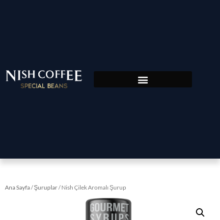
Ana Sayfa
/
Şuruplar
/ Nish Çilek Aromalı Şurup