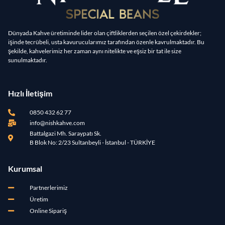
Dünyada Kahve üretiminde lider olan çiftliklerden seçilen özel çekirdekler;
işinde tecrübeli, usta kavurucularımız tarafından özenle kavrulmaktadır. Bu
şekilde, kahvelerimiz her zaman aynı nitelikte ve eşsiz bir tat ile size
sunulmaktadır.
Hızlı İletişim
0850 432 62 77
info@nishkahve.com
Battalgazi Mh. Saraypatı Sk.
B Blok No: 2/23 Sultanbeyli - İstanbul - TÜRKİYE
Kurumsal
Partnerlerimiz
Üretim
Online Sipariş